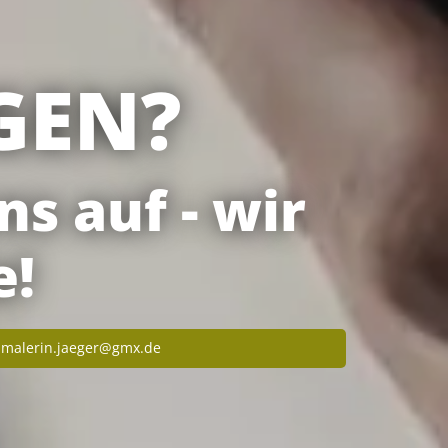
GEN?
s auf - wir
e!
malerin.jaeger@gmx.de