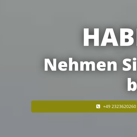
HAB
Nehmen Sie
b
+49 2323620260